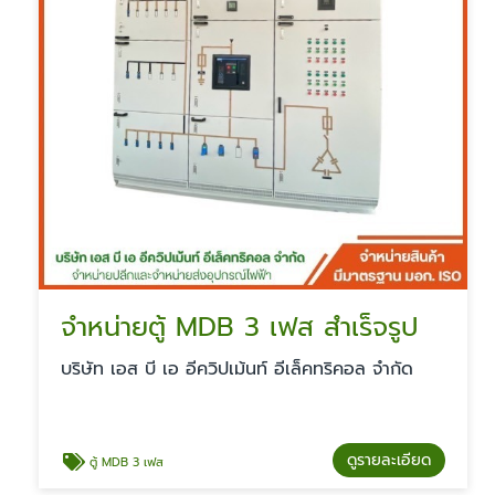
จำหน่ายตู้ MDB 3 เฟส สําเร็จรูป
บริษัท เอส บี เอ อีควิปเม้นท์ อีเล็คทริคอล จำกัด
ดูรายละเอียด
ตู้ MDB 3 เฟส