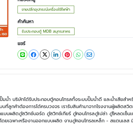
ขายปลีกอุปกรณ์เครื่องใช้ไฟฟ้า
คำค้นหา
รับประกอบตู้ MDB สมุทรสาคร
แชร์
มน้ำ บริษัทได้รับประกอบตู้คอนโทรลทั้งระบบปั๊มน้ำดี และน้ำเสียสำห
ที่ลูกค้าต้องการได้ครบวงจร เรารับสินค้ามาจากโรงงานผู้ผลิตสวิ
แบบผลิต
ตู้
สวิทช์บอร์ด
ตู้
สวิทช์เกียร์
ตู้
คอนโทรล
ตู้
เปล่า
ตู้
โหลดเซ็น
งโดยเฉพาะหรืองานออกแบบผลิต งาน
ตู้
คอนโทรลเหล็ก - สแตนเลส มิ