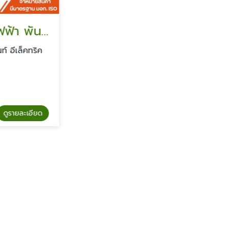
ร้านขายอุปกรณ์ไฟฟ้า พันท้ายนรสิงห์
อีเล็คทริค
รายละเอียด