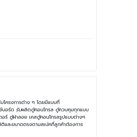
รับโครงการต่าง ๆ โดยมีแบบที่
ตช์บอร์ด
รับ
ผลิต
ตู้
คอนโทรล
ตู้
ควบคุมทุกแบบ
เตอร์
ตู้
ฝาลอย เคส
ตู้
คอนโทรลรูปแบบต่างๆ
ติและขนาดตรงตามสเปคที่ลูกค้าต้องการ