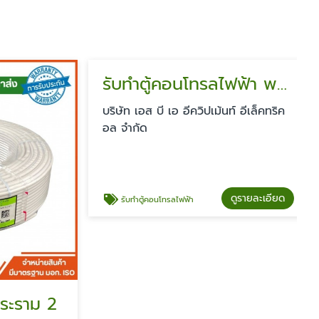
รับทำตู้คอนโทรลไฟฟ้า พระราม2
บริษัท เอส บี เอ อีควิปเม้นท์ อีเล็คทริค
อล จำกัด
ดูรายละเอียด
รับทำตู้คอนโทรลไฟฟ้า
ะราม 2