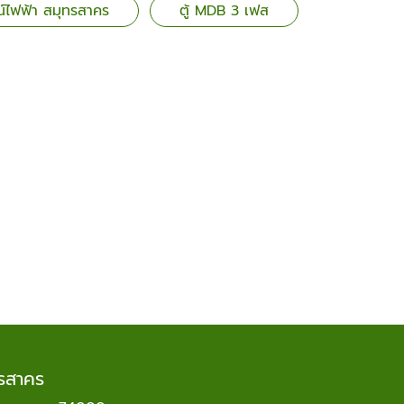
์ไฟฟ้า สมุทรสาคร
ตู้ MDB 3 เฟส
ทรสาคร