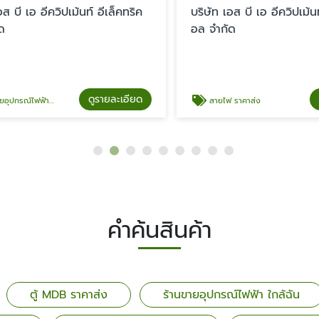
บี เอ อีควิปเม้นท์ อีเล็คทริค
บริษัท เอส บี เอ อีควิปเม้นท์ 
อล จำกัด
ดูรายละเอียด
ดู
ฟ้า พันท้ายนรสิงห์
สายไฟ ราคาส่ง
คำค้นสินค้า
ตู้ MDB ราคาส่ง
ร้านขายอุปกรณ์ไฟฟ้า ใกล้ฉัน